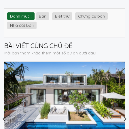
Danh mục :
Bán
Biệt thự
Chưng cư bán
Nhà đất bán
BÀI VIẾT
CÙNG CHỦ ĐỀ
Mời bạn tham khảo thêm một số dự án dưới đây!