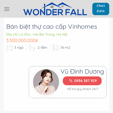
Skip
Chat
to
Zalo
content
Bán biệt thự cao cấp Vinhomes
Địa chỉ:
Lò Đúc, Hai Bà Trưng, Hà Nội
3.500.000.000₫
3 ngủ
2 tắm
76 m2
Vũ Đình Dương
0936 387 929
Hỗ trợ quý khách 24/7