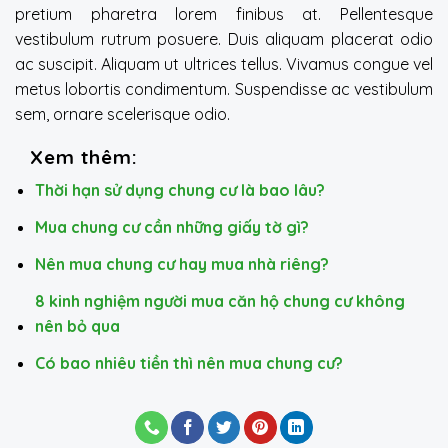
pretium pharetra lorem finibus at. Pellentesque
vestibulum rutrum posuere. Duis aliquam placerat odio
ac suscipit. Aliquam ut ultrices tellus. Vivamus congue vel
metus lobortis condimentum. Suspendisse ac vestibulum
sem, ornare scelerisque odio.
Xem thêm:
Thời hạn sử dụng chung cư là bao lâu?
Mua chung cư cần những giấy tờ gì?
Nên mua chung cư hay mua nhà riêng?
8 kinh nghiệm người mua căn hộ chung cư không
nên bỏ qua
Có bao nhiêu tiền thì nên mua chung cư?