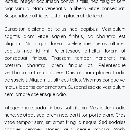
lectus. Integer accumsan convallis felis, nec feugiat sem
dignissim a. Nam venenatis in libero vitae consequat.
Suspendisse ultricies justo in placerat eleifend.
Curabitur eleifend at tellus nec dapibus. Vestibulum
sagittis diam vitae sapien finibus, ac pharetra est
aliquam. Nam quis lorem scelerisque metus ultrices
sagittis nec id mi. Pellentesque efficitur lorem ut
consequat finibus. Praesent tempor hendrerit mi,
pretium pharetra lorem finibus at. Pellentesque
vestibulum rutrum posuere. Duis aliquam placerat odio
ac suscipit. Aliquam ut ultrices tellus. Vivamus congue vel
metus lobortis condimentum. Suspendisse ac vestibulum
sem, ornare scelerisque odio.
Integer malesuada finibus sollicitudin. Vestibulum odio
nunc, volutpat sed lorem nec, porttitor porta diam. Cras
vitae tempor sem, sit amet fringilla neque. Sed sodales
sodales semper. Donec quis neque massa. Morbi