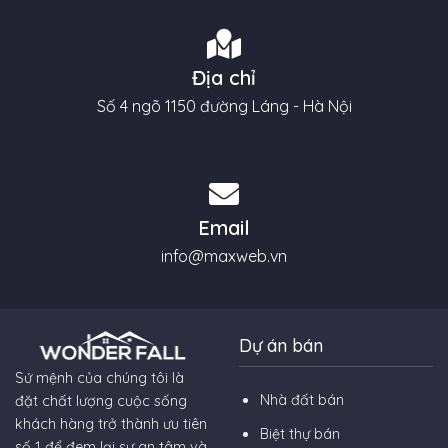
Địa chỉ
Số 4 ngõ 1150 đường Láng - Hà Nội
Email
info@maxweb.vn
Dự án bán
Sứ mệnh của chúng tôi là
Nhà đất bán
đặt chất lượng cuộc sống
khách hàng trở thành ưu tiên
Biệt thự bán
số 1 để đem lại sự an tâm và