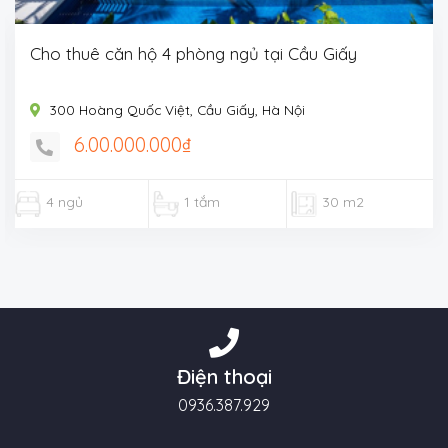
Cho thuê căn hộ 4 phòng ngủ tại Cầu Giấy
300 Hoàng Quốc Việt, Cầu Giấy, Hà Nội
6.00.000.000₫
4 ngủ
1 tắm
30 m2
Điện thoại
0936.387.929