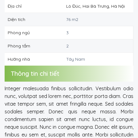
Địa chỉ
Lò Đúc, Hai Bà Trưng, Hà Nội
Diện tích
76 m2
Phòng ngủ
3
Phòng tắm
2
Hướng nhà
Tây Nam
Thông tin chi tiết
Integer malesuada finibus sollicitudin. Vestibulum odio
nunc, volutpat sed lorem nec, porttitor porta diam. Cras
vitae tempor sem, sit amet fringilla neque. Sed sodales
sodales semper. Donec quis neque massa. Morbi
condimentum sapien sit amet nunc luctus, id congue
neque suscipit. Nunc in congue magna. Donec elit ipsum,
finibus eu sem et, suscipit mollis ante. Morbi sollicitudin