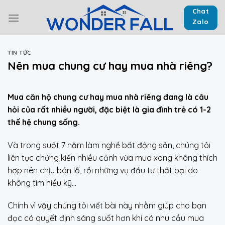
Skip
Chat
to
Zalo
content
TIN TỨC
Nên mua chung cư hay mua nhà riêng?
Mua căn hộ chung cư hay mua nhà riêng đang là câu
hỏi của rất nhiều người, đặc biệt là gia đình trẻ có 1-2
thế hệ chung sống.
Và trong suốt 7 năm làm nghề bất động sản, chúng tôi
liên tục chứng kiến nhiều cảnh vừa mua xong không thích
hợp nên chịu bán lỗ, rồi những vụ đầu tư thất bại do
không tìm hiểu kỹ…
Chính vì vậy chúng tôi viết bài này nhằm giúp cho bạn
đọc có quyết định sáng suốt hơn khi có nhu cầu mua