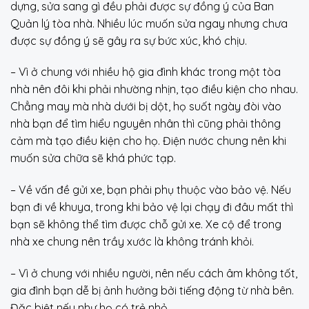
dựng, sửa sang gì đều phải được sự đồng ý của Ban
Quản lý tòa nhà. Nhiều lúc muốn sửa ngay nhưng chưa
được sự đồng ý sẽ gây ra sự bức xúc, khó chịu.
– Vì ở chung với nhiều hộ gia đình khác trong một tòa
nhà nên đôi khi phải nhường nhịn, tạo điều kiện cho nhau.
Chẳng may mà nhà dưới bị dột, họ suốt ngày đòi vào
nhà bạn để tìm hiểu nguyên nhân thì cũng phải thông
cảm mà tạo điều kiện cho họ. Điện nước chung nên khi
muốn sửa chữa sẽ khá phức tạp.
– Về vấn đề gửi xe, bạn phải phụ thuộc vào bảo vệ. Nếu
bạn đi về khuya, trong khi bảo vệ lại chạy đi đâu mất thì
bạn sẽ không thể tìm được chỗ gửi xe. Xe cộ để trong
nhà xe chung nên trầy xước là không tránh khỏi.
– Vì ở chung với nhiều người, nên nếu cách âm không tốt,
gia đình bạn dễ bị ảnh hưởng bởi tiếng động từ nhà bên.
Đặc biệt nếu như họ có trẻ nhỏ.