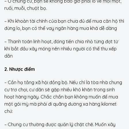
– Ở chung cư, bạn sẽ không bao giờ phải lo về mối mọt,
ruồi, muỗi, chuột bọ.
– Khi khoản tài chính của bạn chưa đủ để mua căn hộ thì
đừng lo, bạn có thể vay ngân hàng mua khá dễ dàng
– Thanh toán linh hoạt, đóng tiền chia nhỏ từng đợt từ
khi bắt đầu xây móng nên nhiều người có thể thu xếp
dần
2. Nhược điểm
– Cần hạ tầng xã hội đồng bộ. Nếu chỉ là tòa nhà chung
cư trơ chọi, cư dân sẽ gặp nhiều khó khăn trong sinh
hoạt hàng ngày. Chắc chắn bạn không muốn để mua
một gói mỳ mà phải đi quãng đường xa hàng kilomet
chứ.
– Chung cư thường được quản lý chặt chẽ. Muốn xây