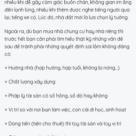
nhiều khi dễ gây cảm giác buồn chán, không gian im ắng
đến lạnh lùng, nhiều khi thèm được nghe tiếng người qua
lại, tiếng xe cộ. Lúc đó, nhà đất mới là lựa chọn lý tưởng.
Ngoài ra, dù bạn mua nhà chung cư hay nhà riêng thì
trước hết bạn cần phải tìm hiểu thật kỹ những vấn đề
sau để tránh phải những quyết định sai lầm không đáng
có:
+ Hướng nhà (hợp hướng, hợp tuổi, không bị nóng…)
+ Chất lượng xây dựng
+ Pháp lý tài sản có sổ hồng, sổ đỏ hay không
+ Vị trí so với nơi bạn làm việc, con cái đi học, sinh hoạt
+ Dòng tiền (tiền cho thuê) thì tùy tài sản và tùy vị trí