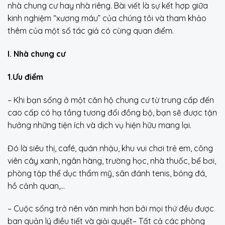
nhà chung cư hay nhà riêng. Bài viết là sự kết hợp giữa
kinh nghiệm “xương máu” của chúng tôi và tham khảo
thêm của một số tác giả có cùng quan điểm.
I. Nhà chung cư
1.Ưu điểm
– Khi bạn sống ở một căn hộ chung cư từ trung cấp đến
cao cấp có hạ tầng tương đối đồng bộ, bạn sẽ được tận
hưởng những tiện ích và dịch vụ hiện hữu mang lại.
Đó là siêu thị, café, quán nhậu, khu vui chơi trẻ em, công
viên cây xanh, ngân hàng, trường học, nhà thuốc, bể bơi,
phòng tập thể dục thẩm mỹ, sân đánh tenis, bóng đá,
hồ cảnh quan,…
– Cuộc sống trở nên văn minh hơn bởi mọi thứ đều được
ban quản lý điều tiết và giải quyết– Tất cả các phòng