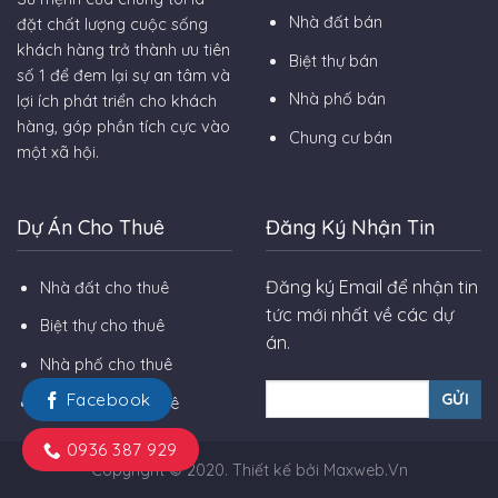
Nhà đất bán
đặt chất lượng cuộc sống
khách hàng trở thành ưu tiên
Biệt thự bán
số 1 để đem lại sự an tâm và
Nhà phố bán
lợi ích phát triển cho khách
hàng, góp phần tích cực vào
Chung cư bán
một xã hội.
Dự Án Cho Thuê
Đăng Ký Nhận Tin
Đăng ký Email để nhận tin
Nhà đất cho thuê
tức mới nhất về các dự
Biệt thự cho thuê
án.
Nhà phố cho thuê
Facebook
Chung cư cho thuê
0936 387 929
Copyright © 2020. Thiết kế bởi
Maxweb.vn