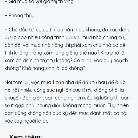
+ Giá mua so với giá thị trường
+ Phong thủy
+ Chủ đầu tư: có uy tín lâu năm hay không, đã xây dựng
được bao nhiêu công trình đối với mua nhà chung cư,
còn đối với mua nhà riêng thì phải xem chủ nhà có dễ
tính không, hàng xóm láng giềng thế nào? Khu phố lối
xóm có an ninh trật tự không? Có bị rơi vào quy hoạch
không? Khả năng sinh lời có không?
Nói tóm lại, việc mua 1 căn nhà để đầu tư hay để ở đòi
hỏi rất nhiều công sức nghiên cứu tỉ mỉ, không phải là
chuyện đơn giản, bạn càng nghiên cứu kỹ lưỡng thì bạn
sẽ ít gặp phải những điều không mong muốn. Tuy nhiên
bạn cũng không nên quá kỹ đến mức đánh mất cơ hội
vào tay người khác.
Xem thêm: