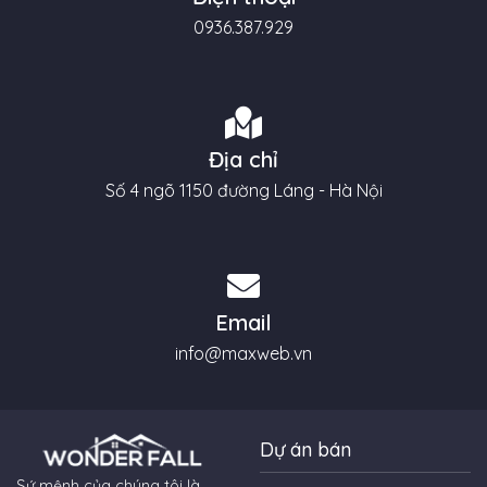
0936.387.929
Địa chỉ
Số 4 ngõ 1150 đường Láng - Hà Nội
Email
info@maxweb.vn
Dự án bán
Sứ mệnh của chúng tôi là