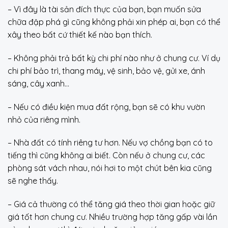
– Vì đây là tài sản đích thực của bạn, bạn muốn sửa
chữa đập phá gì cũng không phải xin phép ai, bạn có thể
xây theo bất cứ thiết kế nào bạn thích.
– Không phải trả bất kỳ chi phí nào như ở chung cư. Ví dụ
chi phí bảo trì, thang máy, vệ sinh, bảo vệ, gửi xe, ánh
sáng, cây xanh…
– Nếu có điều kiện mua đất rộng, bạn sẽ có khu vườn
nhỏ của riêng mình.
– Nhà đất có tính riêng tư hơn. Nếu vợ chồng bạn có to
tiếng thì cũng không ai biết. Còn nếu ở chung cư, các
phòng sát vách nhau, nói hơi to một chút bên kia cũng
sẽ nghe thấy.
– Giá cả thường có thể tăng giá theo thời gian hoặc giữ
giá tốt hơn chung cư. Nhiều trường hợp tăng gấp vài lần