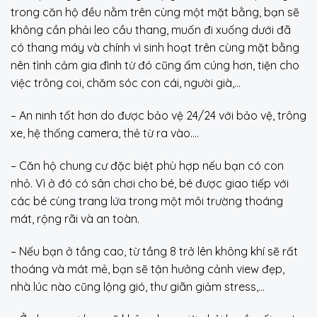
trong căn hộ đều nằm trên cùng một mặt bằng, bạn sẽ
không cần phải leo cầu thang, muốn đi xuống dưới đã
có thang máy và chính vì sinh hoạt trên cùng mặt bằng
nên tình cảm gia đình từ đó cũng ấm cúng hơn, tiện cho
việc trông coi, chăm sóc con cái, người già,…
– An ninh tốt hơn do được bảo vệ 24/24 với bảo vệ, trông
xe, hệ thống camera, thẻ từ ra vào….
– Căn hộ chung cư đặc biệt phù hợp nếu bạn có con
nhỏ. Vì ở đó có sân chơi cho bé, bé được giao tiếp với
các bé cùng trang lứa trong một môi trường thoáng
mát, rộng rãi và an toàn.
– Nếu bạn ở tầng cao, từ tầng 8 trở lên không khí sẽ rất
thoáng và mát mẻ, bạn sẽ tận hưởng cảnh view đẹp,
nhà lúc nào cũng lộng gió, thư giãn giảm stress,…