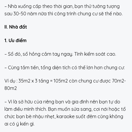
– Nhà xuống cấp theo thời gian, bạn thử tưởng tượng
sau 30-50 năm nữa thì công trình chung cư sẽ thế nào.
II. Nhà đất
1. Ưu điểm
– Sổ đỏ, sổ hồng cầm tay ngay. Tính kiểm soát cao.
– Cùng tầm tiền, tổng diện tích có thể lớn hơn chung cư:
Ví dụ : 35m2 x 3 tầng = 105m2 còn chung cư được 70m2-
80m2
– Vì là sở hữu của riêng bạn và gia đình nên bạn tự do
làm điều mình thích. Bạn muốn sửa sang, cơi nới hoặc tổ
chức bạn bè nhậu nhẹt, karaoke suốt đêm cũng không
ai có ý kiến gì.