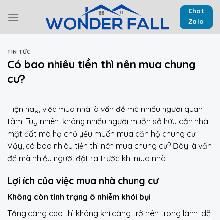
Skip
Chat
to
Zalo
content
TIN TỨC
Có bao nhiêu tiền thì nên mua chung
cư?
Hiện nay, việc mua nhà là vấn đề mà nhiều người quan
tâm. Tuy nhiên, không nhiều người muốn sở hữu căn nhà
mặt đất mà họ chủ yếu muốn mua căn hộ chung cư.
Vậy, có bao nhiêu tiền thì nên mua chung cư? Đây là vấn
đề mà nhiều người đặt ra trước khi mua nhà.
Lợi ích của việc mua nhà chung cư
Không còn tình trạng ô nhiễm khói bụi
Tầng càng cao thì không khí càng trở nên trong lành, dễ