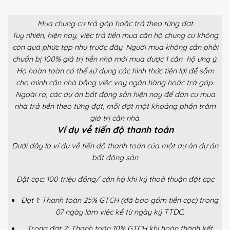
Mua chung cư trả góp hoặc trả theo từng đợt
Tuy nhiên, hiện nay, việc trả tiền mua căn hộ chung cư không
còn quá phức tạp như trước đây. Người mua không cần phải
chuẩn bị 100% giá trị tiền nhà mới mua được 1 căn hộ ưng ý.
Họ hoàn toàn có thể sử dụng các hình thức tiện lợi để sắm
cho mình căn nhà bằng việc vay ngân hàng hoặc trả góp.
Ngoài ra, các dự án bất động sản hiện nay để dân cư mua
nhà trả tiền theo từng đợt, mỗi đợt một khoảng phần trăm
giá trị căn nhà.
Ví dụ về tiến độ thanh toán
Dưới đây là ví dụ về tiến độ thanh toán của một dự án dự án
bất động sản
Đặt cọc: 100 triệu đồng/ căn hộ khi ký thoả thuận đặt cọc
Đợt 1: Thanh toán 25% GTCH (đã bao gồm tiền cọc) trong
07 ngày làm việc kể từ ngày ký TTĐC.
Trong đợt 2: Thanh toán 10% GTCH khi hoàn thành kết