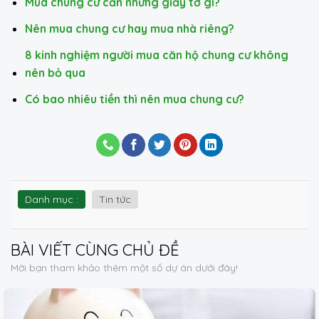
Mua chung cư cần những giấy tờ gì?
Nên mua chung cư hay mua nhà riêng?
8 kinh nghiệm người mua căn hộ chung cư không
nên bỏ qua
Có bao nhiêu tiền thì nên mua chung cư?
Danh mục :
Tin tức
BÀI VIẾT
CÙNG CHỦ ĐỀ
Mời bạn tham khảo thêm một số dự án dưới đây!