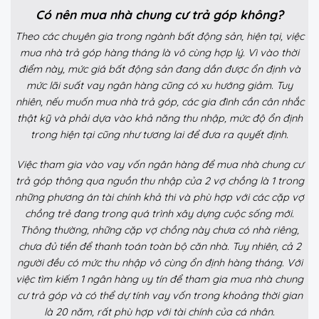
Có nên mua nhà chung cư trả góp không?
Theo các chuyên gia trong ngành bất động sản, hiện tại, việc
mua nhà trả góp hàng tháng là vô cùng hợp lý. Vì vào thời
điểm này, mức giá bất động sản đang dần được ổn định và
mức lãi suất vay ngân hàng cũng có xu hướng giảm. Tuy
nhiên, nếu muốn mua nhà trả góp, các gia đình cần cân nhắc
thật kỹ và phải dựa vào khả năng thu nhập, mức độ ổn định
trong hiện tại cũng như tương lai để đưa ra quyết định.
Việc tham gia vào vay vốn ngân hàng để mua nhà chung cư
trả góp thông qua nguồn thu nhập của 2 vợ chồng là 1 trong
những phương án tài chính khả thi và phù hợp với các cặp vợ
chồng trẻ đang trong quá trình xây dựng cuộc sống mới.
Thông thường, những cặp vợ chồng này chưa có nhà riêng,
chưa đủ tiền để thanh toán toàn bộ căn nhà. Tuy nhiên, cả 2
người đều có mức thu nhập vô cùng ổn định hàng tháng. Với
việc tìm kiếm 1 ngân hàng uy tín để tham gia mua nhà chung
cư trả góp và có thể dự tính vay vốn trong khoảng thời gian
là 20 năm, rất phù hợp với tài chính của cá nhân.