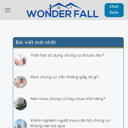
Skip
Chat
to
Zalo
content
Bài viết mới nhất
Thời hạn sử dụng chung cư là bao lâu?
Mua chung cư cần những giấy tờ gì?
Nên mua chung cư hay mua nhà riêng?
8 kinh nghiệm người mua căn hộ chung cư
không nên bỏ qua